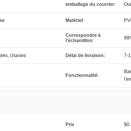
emballage du courrier:
Ou
sse
Matériel:
PVC
Correspondre à
99
l'échantillon:
bles, chaises
Délai de livraison:
7-1
Ban
Fonctionnalité:
l'e
Prix
$0.