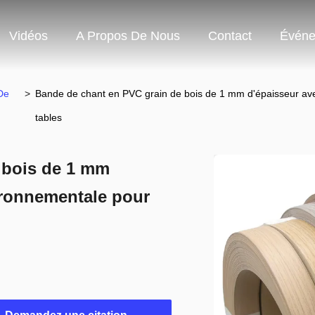
Vidéos
A Propos De Nous
Contact
Événe
De
>
Bande de chant en PVC grain de bois de 1 mm d'épaisseur ave
tables
 bois de 1 mm
ironnementale pour