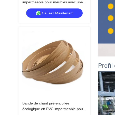
imperméable pour meubles avec une
épaisseur de 0,4 mm à 3 mm
Causez Maintenant
Profil
Bande de chant pré-encollée
écologique en PVC imperméable pour
meubles et armoires