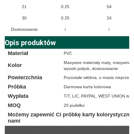
21
0.25
54
30
0.25
24
Dostosowanie
/
/
Opis produktów
Materiał
PVC
Masywne materiały maty, masywne ma
Kolor
wysoki połysk, dostosowanie
Powierzchnia
Pozostałe włókna, o masie nieprzek
Próbka
Darmowa karta kolorowa
Wypłata
T/T, L/C, PAYPAL, WEST UNION itd.
MOQ
20 pudełko
Możemy zapewnić Ci próbkę karty kolorystycznej
nami