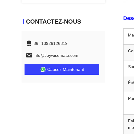
Desc
CONTACTEZ-NOUS
Mat
86--13926126819
Co
info@Joywisemate.com
Su
Causez Maintenant
Éch
Pa
Fa
me