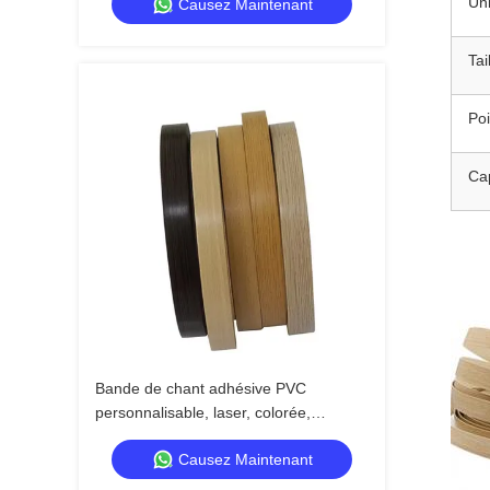
Uni
Causez Maintenant
0,4 mm à 3 mm pour les meubles
Tai
Poi
Cap
Bande de chant adhésive PVC
personnalisable, laser, colorée,
imperméable et écologique pour
Causez Maintenant
meubles