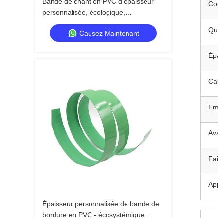
Bande de chant en PVC d'épaisseur
Co
personnalisée, écologique,
imperméable, avec une forte
Qua
Causez Maintenant
adhérence et flexibilité pour un
emballage de haute qualité
Ép
Car
Em
Av
Fai
App
Épaisseur personnalisée de bande de
bordure en PVC - écosystémique