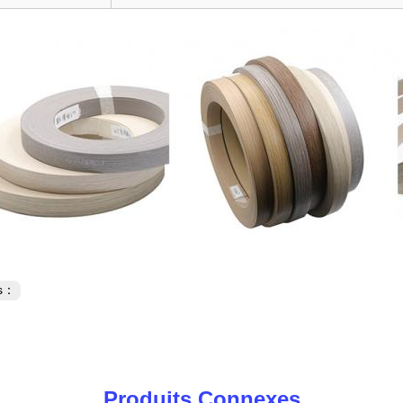
es：
Produits Connexes