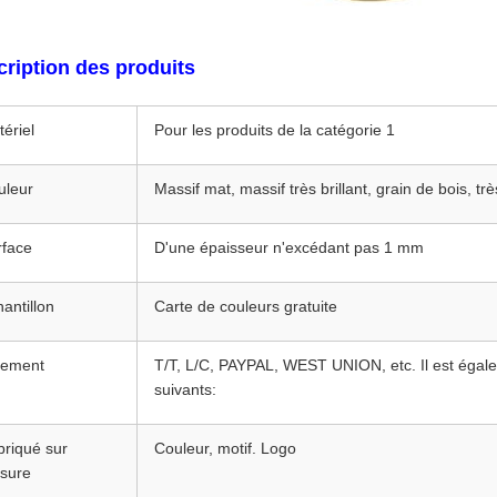
ription des produits
ériel
Pour les produits de la catégorie 1
uleur
Massif mat, massif très brillant, grain de bois, très
rface
D'une épaisseur n'excédant pas 1 mm
antillon
Carte de couleurs gratuite
iement
T/T, L/C, PAYPAL, WEST UNION, etc. Il est égalem
suivants:
briqué sur
Couleur, motif. Logo
sure