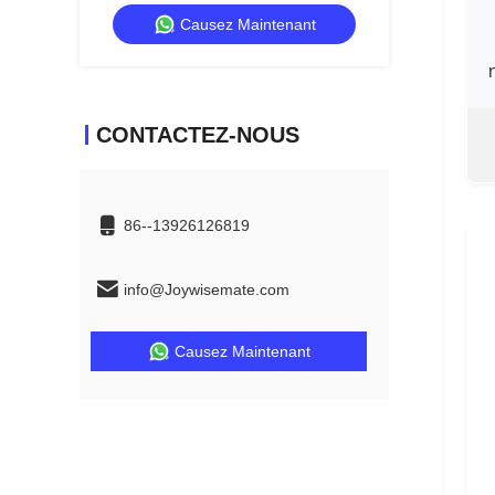
475 couleurs pour la décoration de
meubles de haute qualité
Causez Maintenant
CONTACTEZ-NOUS
86--13926126819
info@Joywisemate.com
Causez Maintenant