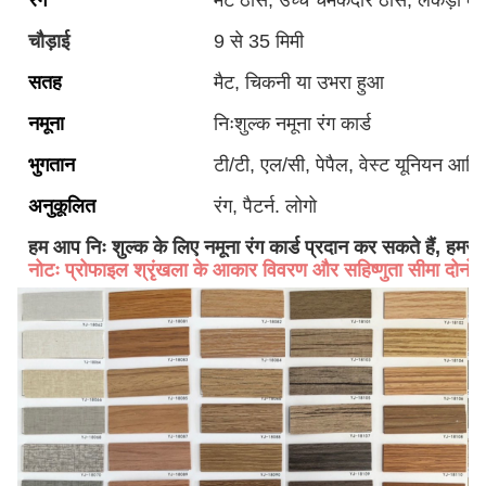
रंग
मैट ठोस, उच्च चमकदार ठोस, लकड़ी क
चौड़ाई
9 से 35 मिमी
सतह
मैट, चिकनी या उभरा हुआ
नमूना
निःशुल्क नमूना रंग कार्ड
भुगतान
टी/टी, एल/सी, पेपैल, वेस्ट यूनियन आदि
अनुकूलित
रंग, पैटर्न. लोगो
हम आप निः शुल्क के लिए नमूना रंग कार्ड प्रदान कर सकते हैं, हमसे
नोटः प्रोफाइल श्रृंखला के आकार विवरण और सहिष्णुता सीमा दोनों पक