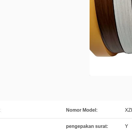
k
Nomor Model:
XZ
pengepakan surat:
Y