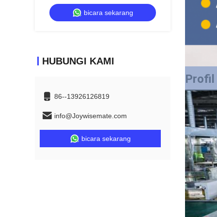
226 Warna untuk Lemari dan Furnitur
bicara sekarang
HUBUNGI KAMI
Profi
86--13926126819
info@Joywisemate.com
bicara sekarang