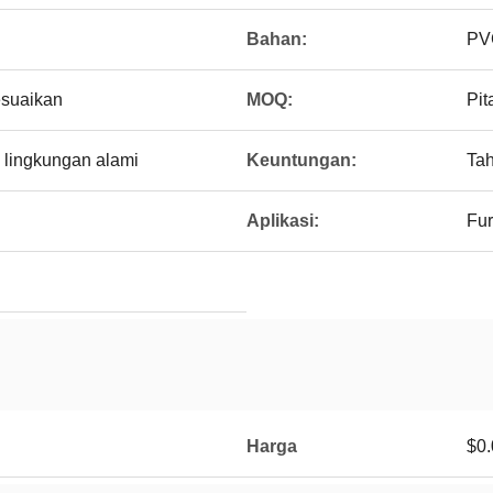
Bahan:
PVC
esuaikan
MOQ:
Pit
n lingkungan alami
Keuntungan:
Tah
Aplikasi:
Fur
Harga
$0.