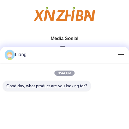
Media Sosial
Liang
Kontak Cepat
9:44 PM
Telp
Good day, what product are you looking for?
0086-13926126819
E-Mail
info@Joywisemate.com