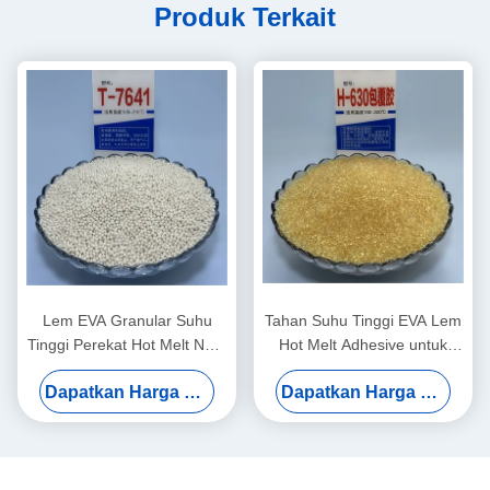
Produk Terkait
Lem EVA Granular Suhu
Tahan Suhu Tinggi EVA Lem
Tinggi Perekat Hot Melt Non-
Hot Melt Adhesive untuk
marking untuk Pengerjaan
Edgebanding Furniture
Dapatkan Harga Terbaik
Dapatkan Harga Terbaik
Kayu dan Konstruksi
dengan Shelf Life 24 Bulan