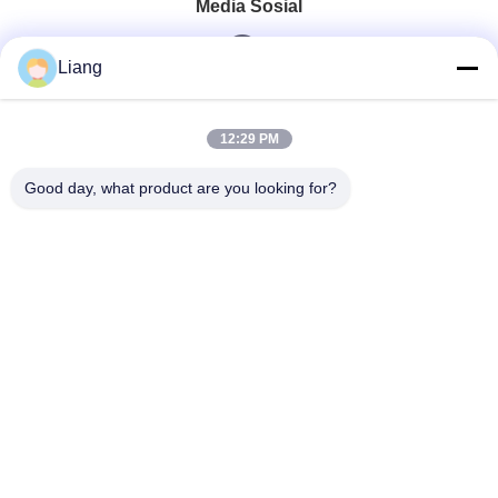
Media Sosial
Liang
Kontak Cepat
12:29 PM
Telp
Good day, what product are you looking for?
0086-13926126819
E-Mail
info@Joywisemate.com
Alamat
No.77 Jalan Guangliang, Distrik Conghua, Kota
Guangzhou, Provinsi Guangdong