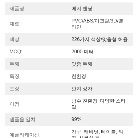
제품명:
에지 밴딩
PVC/ABS/아크릴/3D/멜
재료:
라민
색상:
226가지 색상/맞춤형 허용
MOQ:
2000 미터
두께:
맞춤 두께
특징:
친환경
포장:
판지 상자
방수 친환경, 다양한 스타
이점:
일
샘플을 일치:
99%
가구, 캐비닛, 테이블, 의
애플리케이션:
자, 사무실 등