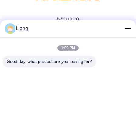
소셜 미디어
Liang
빠른 연락
1:09 PM
Good day, what product are you looking for?
Tel
0086-13926126819
이메일
info@Joywisemate.com
주소
광둥 성 광저우 시, 콩후아 구 광장 77번가