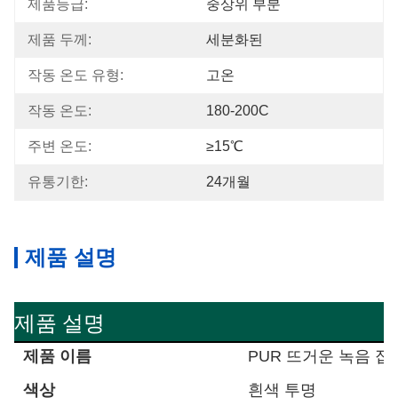
제품등급:
중상위 부분
제품 두께:
세분화된
작동 온도 유형:
고온
작동 온도:
180-200C
주변 온도:
≥15℃
유통기한:
24개월
제품 설명
제품 설명
제품 이름
PUR 뜨거운 녹음 접
색상
흰색 투명