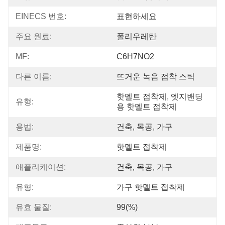
EINECS 번호:
표현하세요
주요 원료:
폴리우레탄
MF:
C6H7NO2
다른 이름:
뜨거운 녹음 접착 스틱
핫멜트 접착제, 엣지밴딩
유형:
용 핫멜트 접착제
용법:
건축, 목공, 가구
제품명:
핫멜트 접착제
애플리케이션:
건축, 목공, 가구
유형:
가구 핫멜트 접착제
유효 물질:
99(%)