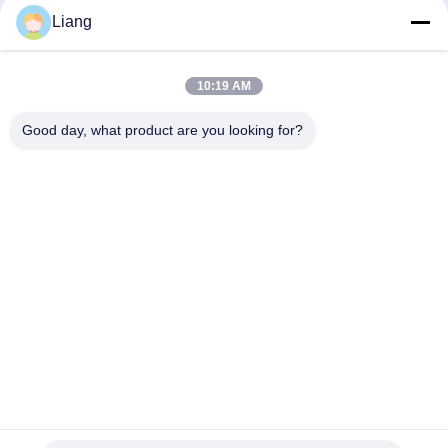
Liang
빠른 연락
10:19 AM
Good day, what product are you looking for?
Tel
0086-13926126819
이메일
info@Joywisemate.com
주소
광둥 성 광저우 시, 콩후아 구 광장 77번가
개인 정보 정책
|
사이트맵
중국 좋은 품질 PVC 모서리접합 공급업체. 저작권 © 2026