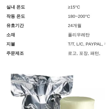
실내 온도
≥15°C
작동 온도
180~200°C
유효기간
24개월
소재
폴리우레탄
지불
T/T, L/C, PAYPA
주문제조
로고, 포장, 패턴,