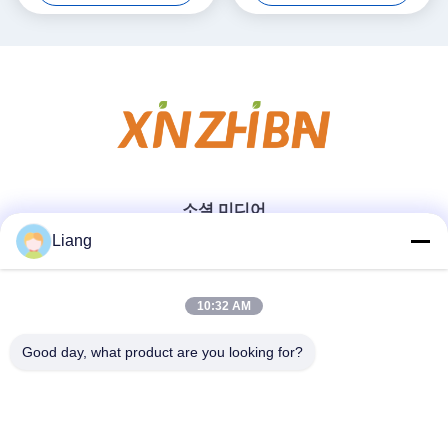
소셜 미디어
Liang
빠른 연락
10:32 AM
Good day, what product are you looking for?
Tel
0086-13926126819