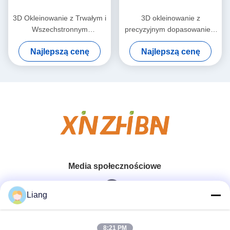
3D Okleinowanie z Trwałym i
3D okleinowanie z
Wszechstronnym
precyzyjnym dopasowaniem
Zastosowaniem dla
i trwałym materiałem dla
Najlepszą cenę
Najlepszą cenę
Profesjonalnych Rozwiązań
bezszwowych projektów 3D
Obróbki Krawędzi
Media społecznościowe
Liang
Szybki kontakt
8:21 PM