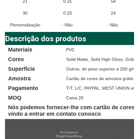
21
0.25
54
30
0.25
24
Personalização
- Não.
- Não.
Descrição dos produtos
Materiais
PVC
Cores
Solid Matte, Solid High Gloss, Grão 
Superfície
Outros, de peso superior a 200 g/m2
Amostra
Cartão de cores de amostra grátis
Pagamento
T/T, L/C, PAYPAL, WEST UNION etc.
MOQ
Caixa 20
Nós podemos fornecer-lhe com cartão de cores d
vindo a entrar em contato conosco