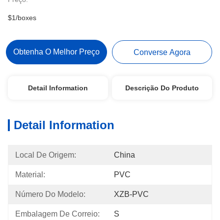
$1/boxes
Obtenha O Melhor Preço
Converse Agora
Detail Information
Descrição Do Produto
Detail Information
Local De Origem:
China
Material:
PVC
Número Do Modelo:
XZB-PVC
Embalagem De Correio:
S