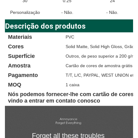
30
0.25
24
Personalização
- Não.
- Não.
Descrição dos produtos
Materiais
PVC
Cores
Solid Matte, Solid High Gloss, Grão 
Superfície
Outros, de peso superior a 200 g/m2
Amostra
Cartão de cores de amostra grátis
Pagamento
T/T, L/C, PAYPAL, WEST UNION etc.
MOQ
1 caixa
Nós podemos fornecer-lhe com cartão de cores d
vindo a entrar em contato conosco