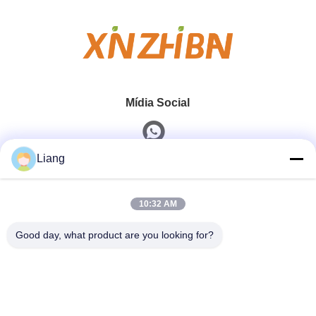
Mídia Social
Liang
Contato rápido
10:32 AM
Telefone
0086-13926126819
Good day, what product are you looking for?
E-Mail
info@Joywisemate.com