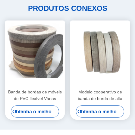
PRODUTOS CONEXOS
Banda de bordas de móveis
Modelo cooperativo de
de PVC flexível Várias
banda de borda de alta
texturas Opcional Painel à
densidade de cor combinada
Obtenha o melhor preço
Obtenha o melhor preço
prova d'água Anticolisão
com banda de borda branca
para marcas domésticas de
luxo