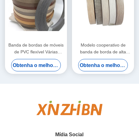
Banda de bordas de móveis
Modelo cooperativo de
de PVC flexível Várias
banda de borda de alta
texturas Opcional Painel à
densidade de cor combinada
Obtenha o melhor preço
Obtenha o melhor preço
prova d'água Anticolisão
com banda de borda branca
para marcas domésticas de
luxo
Mídia Social