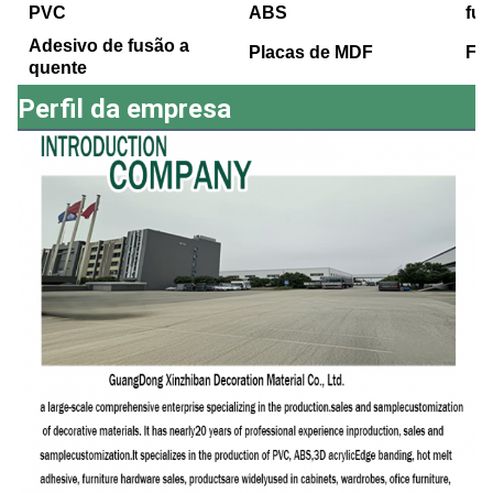
PVC
ABS
fu
Adesivo de fusão a
Placas de MDF
Fo
quente
Perfil da empresa