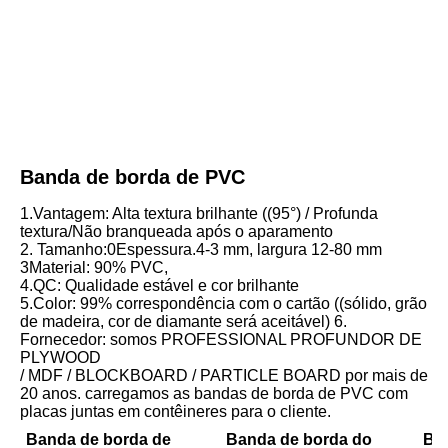
Banda de borda de PVC
1.Vantagem: Alta textura brilhante ((95°) / Profunda 
textura/Não branqueada após o aparamento
2. Tamanho:0Espessura.4-3 mm, largura 12-80 mm
3Material: 90% PVC,
4.QC: Qualidade estável e cor brilhante
5.Color: 99% correspondência com o cartão ((sólido, grão 
de madeira, cor de diamante será aceitável) 6. 
Fornecedor: somos PROFESSIONAL PROFUNDOR DE 
PLYWOOD
/ MDF / BLOCKBOARD / PARTICLE BOARD por mais de 
20 anos. carregamos as bandas de borda de PVC com 
placas juntas em contêineres para o cliente.
Banda de borda de
Banda de borda do
Ba