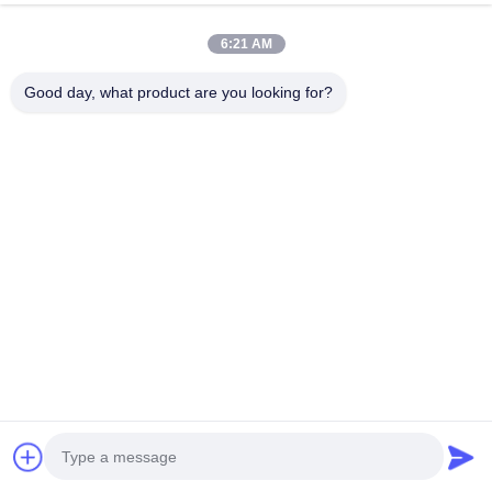
6:21 AM
Good day, what product are you looking for?
Деревянные мебельные
Самоклеящиеся наклейки
наклейки для крышки
для головки ногтей для
отверстий с винтом
домашней мебели ПВХ
Получите самую лучшую цену
Получите самую лучшую цену
Клеющие пластмассовые
покрывает деревянные
ПВХ крышки для мебели с
винтовые отверстия
винтом 21 мм 12 мм 15 мм
30 мм
Социальные сети