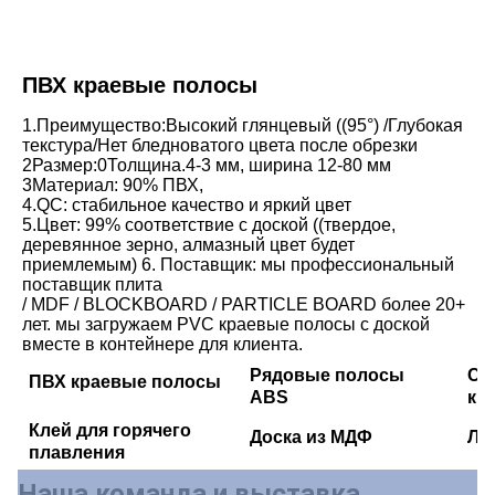
ПВХ краевые полосы
1.Преимущество:Высокий глянцевый ((95°) /Глубокая 
текстура/Нет бледноватого цвета после обрезки
2Размер:0Толщина.4-3 мм, ширина 12-80 мм
3Материал: 90% ПВХ,
4.QC: стабильное качество и яркий цвет
5.Цвет: 99% соответствие с доской ((твердое, 
деревянное зерно, алмазный цвет будет 
приемлемым) 6. Поставщик: мы профессиональный 
поставщик плита
/ MDF / BLOCKBOARD / PARTICLE BOARD более 20+ 
лет. мы загружаем PVC краевые полосы с доской 
вместе в контейнере для клиента.
Рядовые полосы
Сп
ПВХ краевые полосы
ABS
кр
Клей для горячего
Доска из МДФ
Ли
плавления
Наша команда и выставка