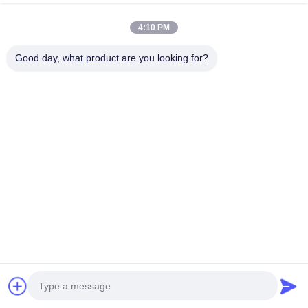
4:10 PM
Bandas de borde de PVC
Canto de PVC Metálico
Good day, what product are you looking for?
metálicas cepilladas y
Plateado Cepillado
ecológicas resistentes al
Impermeable - Ribete
Consiga El Mejor Precio
Consiga El Mejor Precio
agua para muebles y
Decorativo Flexible para
gabinetes
Cocina y Armario
Redes Sociales
Contacto Rápido