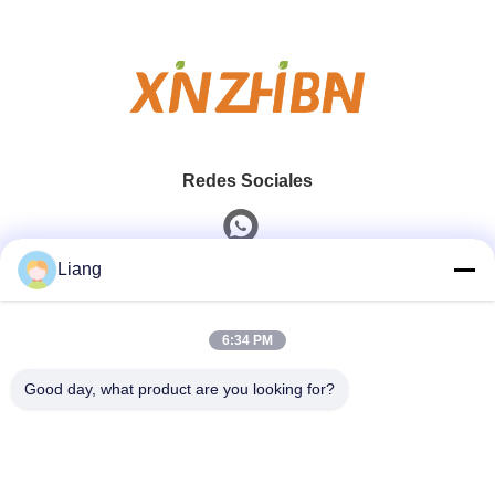
Redes Sociales
Liang
Contacto Rápido
6:34 PM
Teléfono
0086-13926126819
Good day, what product are you looking for?
Correo Electrónico
info@Joywisemate.com