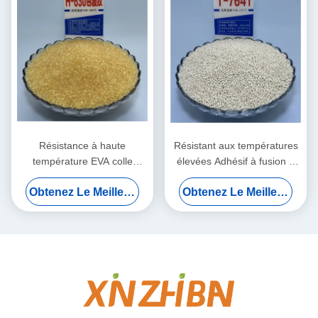
Résistance à haute
Résistant aux températures
température EVA colle
élevées Adhésif à fusion à
adhésif à fusion chaude pour
chaud pour le travail du bois
Obtenez Le Meilleur Prix
Obtenez Le Meilleur Prix
les bords de meubles avec
avec une durée de
24 mois de durée de
conservation de 24 mois
conservation