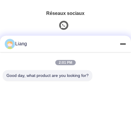
Réseaux sociaux
Contact rapide
Liang
Téléphone
2:01 PM
0086-13926126819
Good day, what product are you looking for?
E-Mail
info@Joywisemate.com
Adresse
N°77 rue Guangliang, district de Conghua, ville de
Guangzhou, province du Guangdong