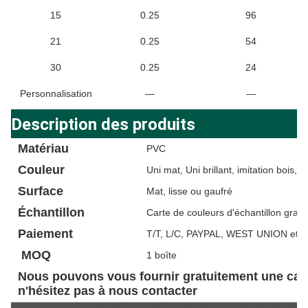
15
0.25
96
21
0.25
54
30
0.25
24
Personnalisation
—
—
Description des produits
Matériau
PVC
Couleur
Uni mat, Uni brillant, imitation bois, b
Surface
Mat, lisse ou gaufré
Échantillon
Carte de couleurs d'échantillon gratu
Paiement
T/T, L/C, PAYPAL, WEST UNION etc.
MOQ
1 boîte
Nous pouvons vous fournir gratuitement une cart
n'hésitez pas à nous contacter