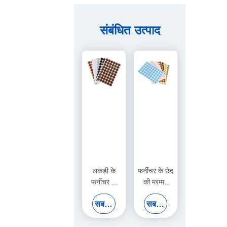
संबंधित उत्पाद
लकड़ी के
फर्नीचर के छेद
फर्नीचर के
की मरम्मत
लिए आत्म
और सजावट
सबसे अच्छी कीमत पाएं
सबसे अच्छी कीमत पाएं
चिपकने वाला
के लिए
जलरोधी
जलरोधक
टिकाऊ पेंच
रंगीन आत्म