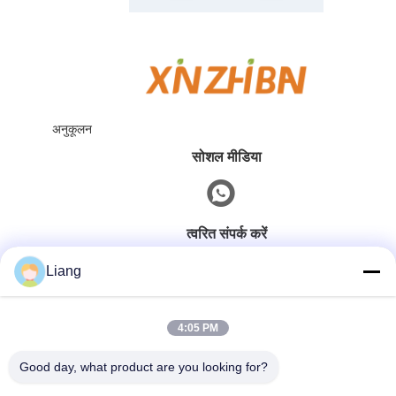
छेद कवर और
चिपकने वाला
फर्नीचर सतह
स्क्रू कवर
मरम्मत स्टिकर
स्टिकर
अनुकूलन
सोशल मीडिया
त्वरित संपर्क करें
Liang
टेलीफोन
0086-13926126819
4:05 PM
Good day, what product are you looking for?
ई-मेल