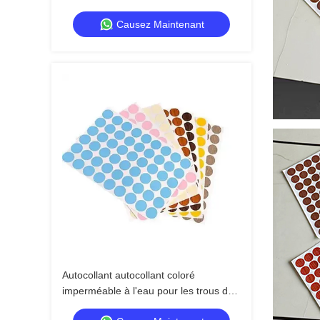
réparation de surface pour meubles en
Causez Maintenant
bois
Autocollant autocollant coloré
imperméable à l'eau pour les trous de
meubles