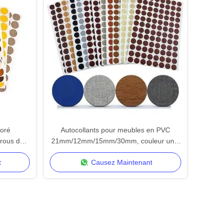
loré
Autocollants pour meubles en PVC
trous de
21mm/12mm/15mm/30mm, couleur unie
mate, personnalisables
t
Causez Maintenant