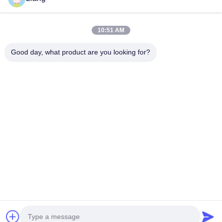
त्वरित संपर्क करें
10:51 AM
टेलीफोन
Good day, what product are you looking for?
0086-13926126819
ई-मेल
info@Joywisemate.com
पता
गुआंग्लियांग स्ट्रीट नंबर 77, कोंगहुआ जिला, ग्वांगझोउ शहर, गुआंग्डोंग
प्रांत
गोपनीयता नीति
|
साइटमैप
चीन अच्छी गुणवत्ता पीवीसी बढ़त बैंडिंग आपूर्तिकर्ता. कॉपीराइट © 2026
Guangdong Xinzhiban Co., LTD सभी अधिकार सुरक्षित हैं।