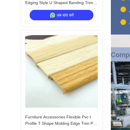
Edging Style U Shaped Banding Trim
Edge-banding Aluminum Profile
अब बात करें
Decoration
Compa
Furniture Accessories Flexible Pvc t
Profile T Shape Molding Edge Trim Pvc
Edge Banding