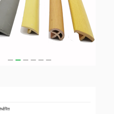
िर्धारित