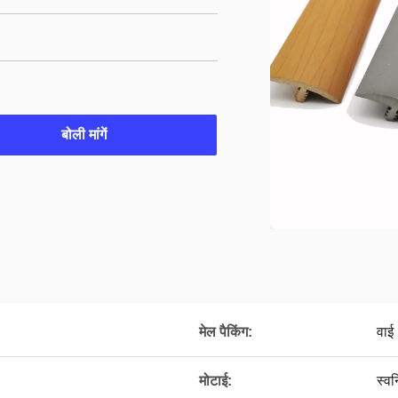
बोली मांगें
मेल पैकिंग:
वाई
मोटाई:
स्वन