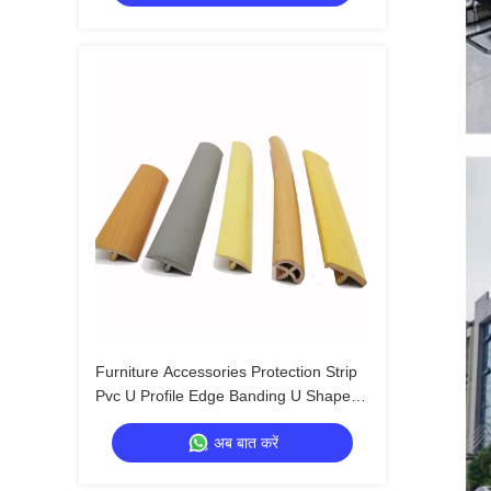
Furniture Accessories Protection Strip
Pvc U Profile Edge Banding U Shape
Edge Banding U Molding Edge Trim
अब बात करें