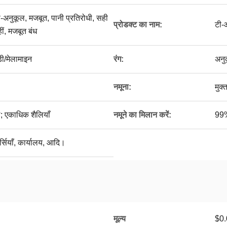
ण-अनुकूल, मजबूत, पानी प्रतिरोधी, सही
प्रोडक्ट का नाम:
टी-
ं, मजबूत बंध
ी/मेलामाइन
रंग:
अनु
नमूना:
मुक्
; एकाधिक शैलियाँ
नमूने का मिलान करें:
99
र्सियाँ, कार्यालय, आदि।
मूल्य
$0.