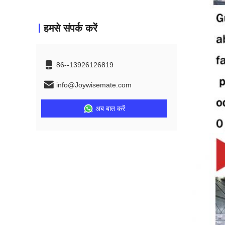
हमसे संपर्क करें
86--13926126819
info@Joywisemate.com
अब बात करें