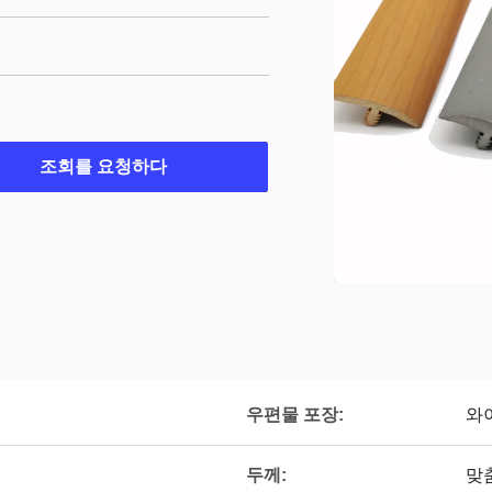
조회를 요청하다
우편물 포장:
와
두께:
맞