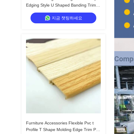
Edging Style U Shaped Banding Trim
Edge-banding Aluminum Profile
지금 챗팅하세요
Decoration
Compa
Furniture Accessories Flexible Pvc t
Profile T Shape Molding Edge Trim Pvc