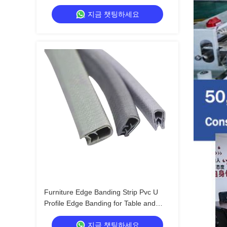
Edge Banding
지금 챗팅하세요
Furniture Edge Banding Strip Pvc U
Profile Edge Banding for Table and
Desk Manufacturing Applications Pvc
지금 챗팅하세요
Edge Banding Material