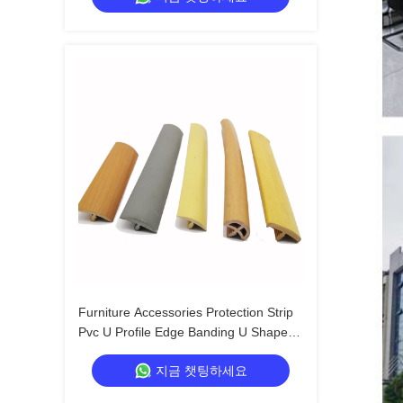
Furniture Accessories Protection Strip
Pvc U Profile Edge Banding U Shape
Edge Banding U Molding Edge Trim
지금 챗팅하세요