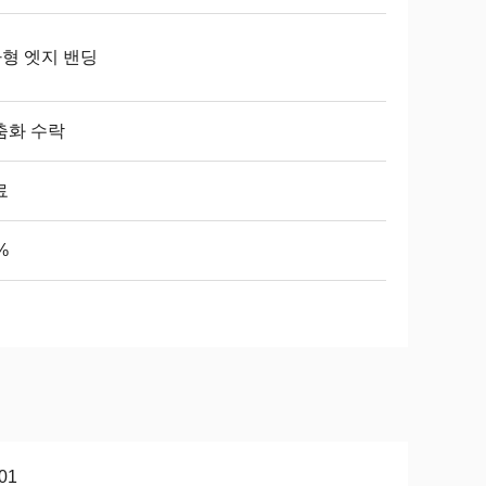
자형 엣지 밴딩
춤화 수락
료
%
01