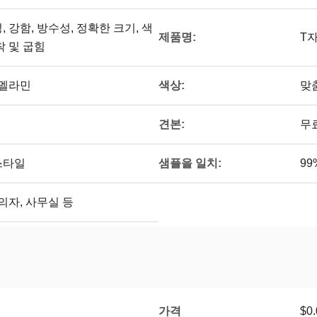
, 강함, 방수성, 정확한 크기, 색
제품명:
T
착 및 굽힘
색상:
/멜라민
맞
견본:
무
샘플을 일치:
스타일
99
 의자, 사무실 등
가격
$0.