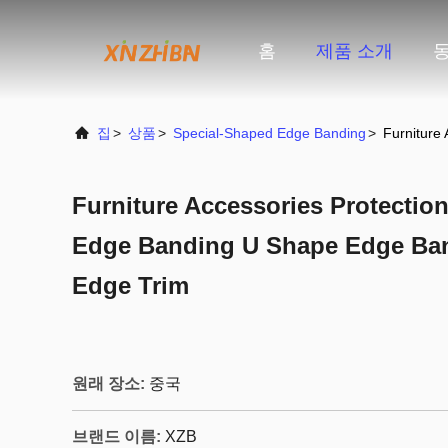
홈
제품 소개
집
>
상품
>
Special-Shaped Edge Banding
>
Furniture
Furniture Accessories Protection
Edge Banding U Shape Edge Ba
Edge Trim
원래 장소:
중국
브랜드 이름:
XZB