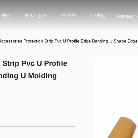
동영상
회사 소개
연락처
이벤트
Korean
 Accessories Protection Strip Pvc U Profile Edge Banding U Shape Edg
 Strip Pvc U Profile
nding U Molding