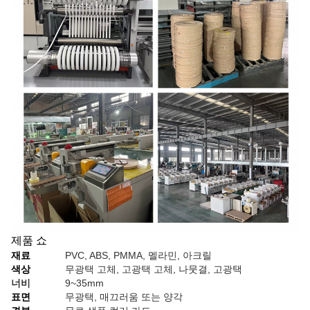
제품 쇼
재료
PVC, ABS, PMMA, 멜라민, 아크릴
색상
무광택 고체, 고광택 고체, 나뭇결, 고광택
너비
9~35mm
표면
무광택, 매끄러움 또는 양각