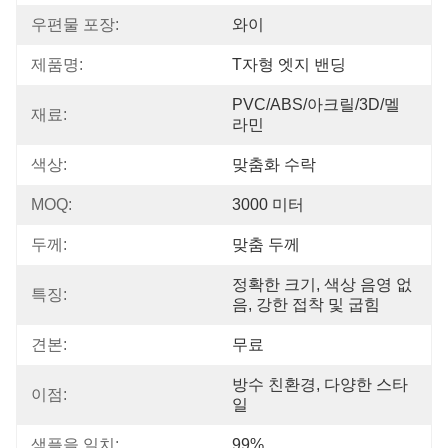
우편물 포장:
와이
제품명:
T자형 엣지 밴딩
PVC/ABS/아크릴/3D/멜
재료:
라민
색상:
맞춤화 수락
MOQ:
3000 미터
두께:
맞춤 두께
정확한 크기, 색상 음영 없
특징:
음, 강한 접착 및 굽힘
견본:
무료
방수 친환경, 다양한 스타
이점:
일
샘플을 일치:
99%