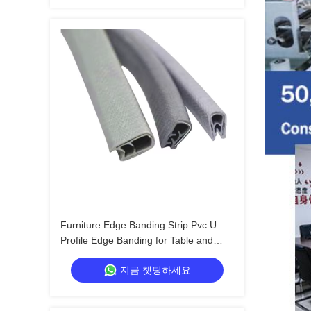
Furniture Edge Banding Strip Pvc U
Profile Edge Banding for Table and
Desk Manufacturing Applications Pvc
지금 챗팅하세요
Edge Banding Material