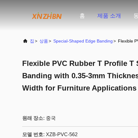
홈
제품 소개
집
>
상품
>
Special-Shaped Edge Banding
>
Flexible 
Flexible PVC Rubber T Profile 
Banding with 0.35-3mm Thickne
Width for Furniture Applications
원래 장소:
중국
모델 번호:
XZB-PVC-562