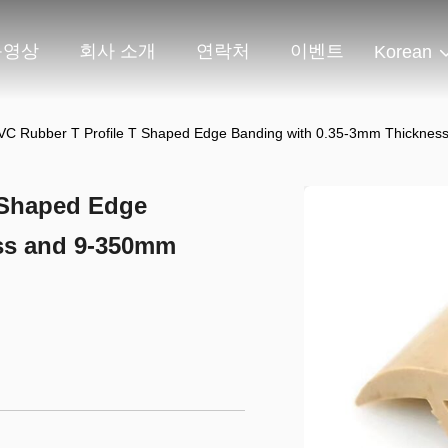
동영상
회사 소개
연락처
이벤트
Korean
PVC Rubber T Profile T Shaped Edge Banding with 0.35-3mm Thickness 
T Shaped Edge
ss and 9-350mm