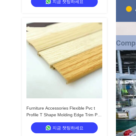
지금 챗팅하세요
Decoration
Compa
Furniture Accessories Flexible Pvc t
Profile T Shape Molding Edge Trim Pvc
Edge Banding
지금 챗팅하세요