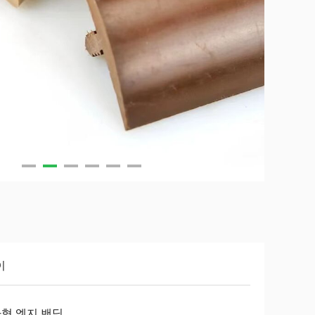
이
자형 엣지 밴딩