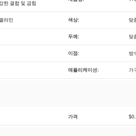
 강한 결합 및 굽힘
색상:
/멜라민
맞
두께:
맞
이점:
방
애플리케이션:
가구
가격
$0.