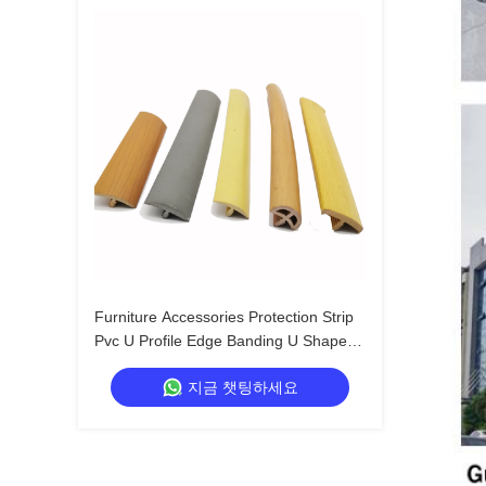
Furniture Accessories Protection Strip
Pvc U Profile Edge Banding U Shape
Edge Banding U Molding Edge Trim
지금 챗팅하세요