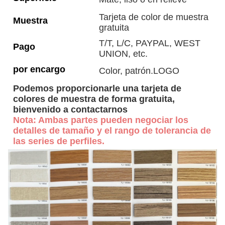
Tarjeta de color de muestra
Muestra
gratuita
T/T, L/C, PAYPAL, WEST
Pago
UNION, etc.
por encargo
Color, patrón.LOGO
Podemos proporcionarle una tarjeta de
colores de muestra de forma gratuita,
bienvenido a contactarnos
Nota: Ambas partes pueden negociar los
detalles de tamaño y el rango de tolerancia de
las series de perfiles.