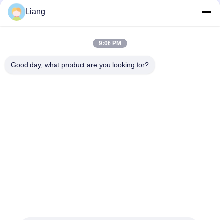
Liang
이메일
info@Joywisemate.com
9:06 PM
주소
Good day, what product are you looking for?
광둥 성 광저우 시, 콩후아 구 광장 77번가
개인 정보 정책
|
사이트맵
중국 좋은 품질 PVC 모서리접합 공급업체. 저작권 © 2026
Guangdong Xinzhiban Co., LTD . 판권 소유.