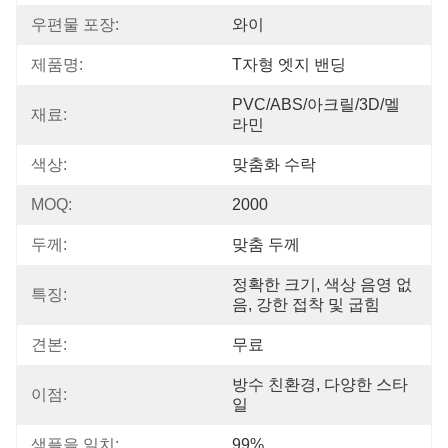
우편물 포장:
와이
제품명:
T자형 엣지 밴딩
PVC/ABS/아크릴/3D/멜
재료:
라민
색상:
맞춤화 수락
MOQ:
2000
두께:
맞춤 두께
정확한 크기, 색상 음영 없
특징:
음, 강한 접착 및 굽힘
견본:
무료
방수 친환경, 다양한 스타
이점:
일
샘플을 일치:
99%