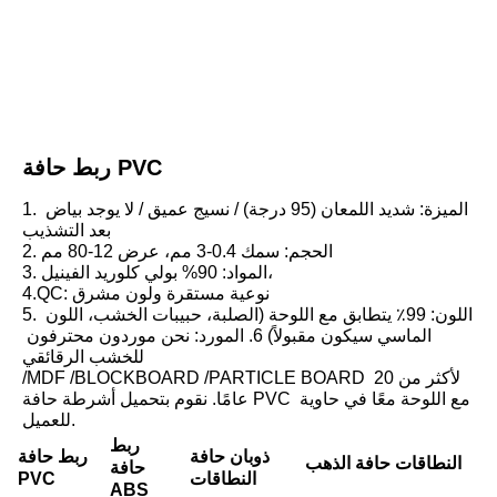
ربط حافة PVC
1. الميزة: شديد اللمعان (95 درجة) / نسيج عميق / لا يوجد بياض 
بعد التشذيب
2. الحجم: سمك 0.4-3 مم، عرض 12-80 مم
3. المواد: 90% بولي كلوريد الفينيل،
4.QC: نوعية مستقرة ولون مشرق
5. اللون: 99٪ يتطابق مع اللوحة (الصلبة، حبيبات الخشب، اللون 
الماسي سيكون مقبولاً) 6. المورد: نحن موردون محترفون 
للخشب الرقائقي
/MDF /BLOCKBOARD /PARTICLE BOARD لأكثر من 20 
عامًا. نقوم بتحميل أشرطة حافة PVC مع اللوحة معًا في حاوية 
للعميل.
ربط
ذوبان حافة
ربط حافة
النطاقات حافة الذهب
حافة
النطاقات
PVC
ABS