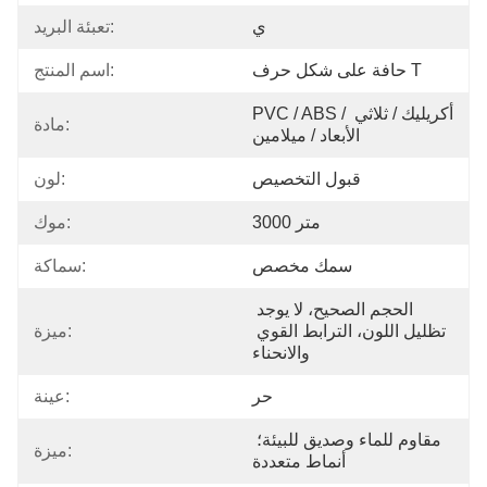
ي
تعبئة البريد:
حافة على شكل حرف T
اسم المنتج:
PVC / ABS / أكريليك / ثلاثي 
مادة:
الأبعاد / ميلامين
قبول التخصيص
لون:
3000 متر
موك:
سمك مخصص
سماكة:
الحجم الصحيح، لا يوجد 
تظليل اللون، الترابط القوي 
ميزة:
والانحناء
حر
عينة:
مقاوم للماء وصديق للبيئة؛ 
ميزة:
أنماط متعددة