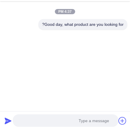
4:37 PM
Good day, what product are you looking for?
شريط مطاطي PVC مرن على
ملحقات الأثاث Pvc مرنة t ملف
شكل T على شكل حرف T
تعريف T شكل طلاء حافة طلاء
بسمك 0.35-3 مم وعرض 9-
Pvc حافة عصابات
احصل على أفضل سعر
احصل على أفضل سعر
350 مم لتطبيقات الأثاث
وسائل التواصل الاجتماعي