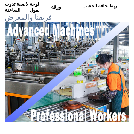
لوحة
لاصقة تذوب
ربط حافة الخشب
ورقة PET
يمول
الساخنة
فريقنا والمعرض