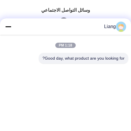
وسائل التواصل الاجتماعي
Liang
الاتصال السريع
1:18 PM
الهاتف
Good day, what product are you looking for?
0086-13926126819
بريد إلكتروني
info@Joywisemate.com
العنوان
شارع غوانغليانغ رقم 77، منطقة كونغوا، مدينة غوانغتشو،
مقاطعة غوانغدونغ