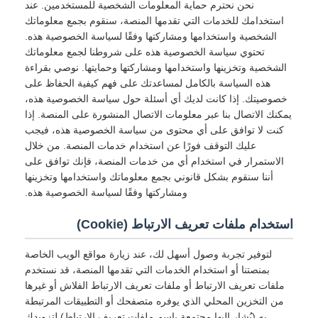
نحن نحترم حماية المعلومات الشخصية للمستخدمين. عند
استخدامك للخدمات التي تقدمها المنصة، سنقوم بجمع معلوماتك
الشخصية واستخدامها ومشاركتها وفقًا لسياسة الخصوصية هذه.
تحتوي سياسة الخصوصية هذه على شروطنا لجمع معلوماتك
الشخصية وتخزينها واستخدامها ومشاركتها وحمايتها. نوصي بقراءة
هذه السياسة بالكامل لمساعدتك على فهم كيفية الحفاظ على
خصوصيتك. إذا كانت لديك أي أسئلة حول سياسة الخصوصية هذه،
يمكنك الاتصال بنا عبر معلومات الاتصال المنشورة على المنصة. إذا
كنت لا توافق على أي محتوى من سياسة الخصوصية هذه، فيجب
عليك التوقف فورًا عن استخدام خدمات المنصة. من خلال
الاستمرار في استخدام أي من خدمات المنصة، فإنك توافق على
أننا سنقوم بشكل قانوني بجمع معلوماتك واستخدامها وتخزينها
ومشاركتها وفقًا لسياسة الخصوصية هذه.
استخدام ملفات تعريف الارتباط (Cookie)
لتوفير تجربة وصول أسهل لك، عند زيارة مواقع الويب الخاصة
بمنصتنا أو استخدام الخدمات التي تقدمها المنصة، قد نستخدم
ملفات تعريف الارتباط أو ملفات تعريف الارتباط الفلاش أو غيرها
من التخزين المحلي الذي يوفره متصفحك أو التطبيقات المرتبطة
به (يُشار إليها مجتمعة باسم ملفات تعريف الارتباط) لتزويدك