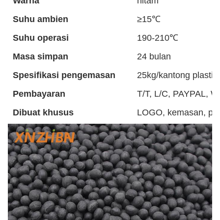
Warna
hitam
Suhu ambien
≥15℃
Suhu operasi
190-210℃
Masa simpan
24 bulan
Spesifikasi pengemasan
25kg/kantong plastik
Pembayaran
T/T, L/C, PAYPAL, W
Dibuat khusus
LOGO, kemasan, pol