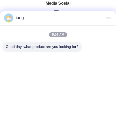
Media Sosial
Liang
Kontak Cepat
5:05 AM
Telp
Good day, what product are you looking for?
0086-13926126819
E-Mail
info@Joywisemate.com
Alamat
No.77 Jalan Guangliang, Distrik Conghua, Kota
Guangzhou, Provinsi Guangdong