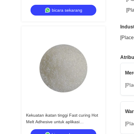
aplikasi serbaguna
[Pl
bicara sekarang
Indust
[Place
Atrib
Mer
[Pla
War
Kekuatan ikatan tinggi Fast curing Hot
Melt Adhesive untuk aplikasi
[Pl
serbaguna