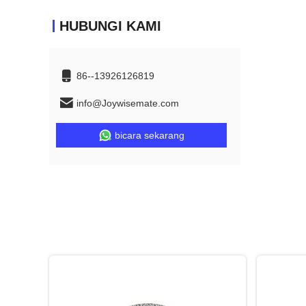
HUBUNGI KAMI
86--13926126819
info@Joywisemate.com
bicara sekarang