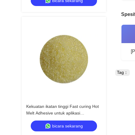
bicara sekarang
Spesif
[
Tag：
Kekuatan ikatan tinggi Fast curing Hot
Melt Adhesive untuk aplikasi
serbaguna
bicara sekarang