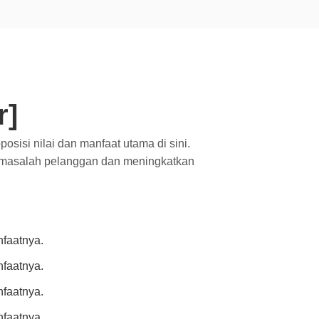
r]
osisi nilai dan manfaat utama di sini.
n masalah pelanggan dan meningkatkan
nfaatnya.
nfaatnya.
nfaatnya.
nfaatnya.