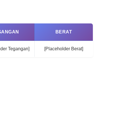
GANGAN
BERAT
lder Tegangan]
[Placeholder Berat]