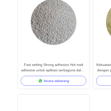
Fast setting Strong adhesion Hot melt
Kekuatan 
adhesive untuk aplikasi serbaguna dalam
dengan p
kemasan dan pengerjaan kayu
bicara sekarang