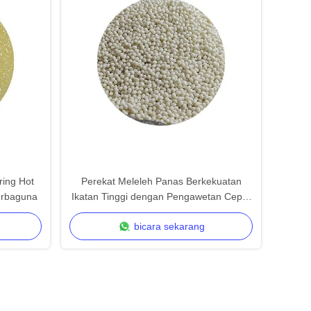
ring Hot
Perekat Meleleh Panas Berkekuatan
serbaguna
Ikatan Tinggi dengan Pengawetan Cepat
untuk Aplikasi Serbaguna
bicara sekarang