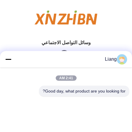
وسائل التواصل الاجتماعي
Liang
الاتصال السريع
2:41 AM
الهاتف
Good day, what product are you looking for?
0086-13926126819
بريد إلكتروني
info@Joywisemate.com