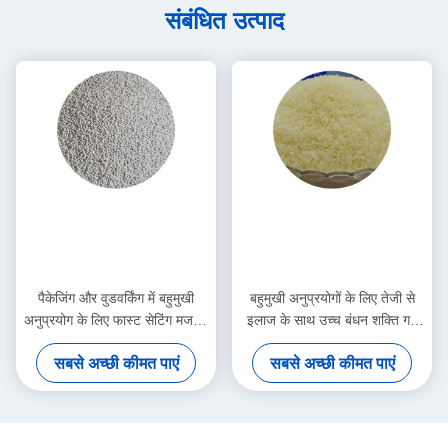
संबंधित उत्पाद
पैकेजिंग और वुडवर्किंग में बहुमुखी
बहुमुखी अनुप्रयोगों के लिए तेजी से
अनुप्रयोग के लिए फास्ट सेटिंग मजबूत
इलाज के साथ उच्च बंधन शक्ति गर्म
आसंजन हॉट मेल्ट एडहेसिव
पिघल चिपकने वाला
सबसे अच्छी कीमत पाएं
सबसे अच्छी कीमत पाएं