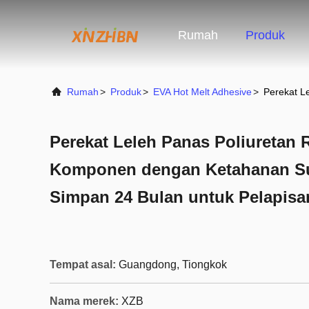
Rumah
Produk
Rumah
>
Produk
>
EVA Hot Melt Adhesive
>
Perekat L
Perekat Leleh Panas Poliuretan R
Komponen dengan Ketahanan Su
Simpan 24 Bulan untuk Pelapisa
Tempat asal:
Guangdong, Tiongkok
Nama merek:
XZB