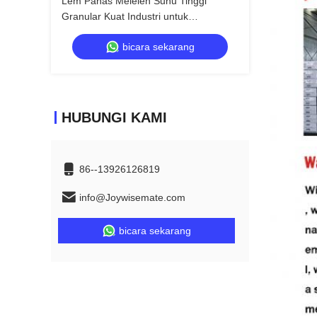
Lem Panas Meleleh Suhu Tinggi
Granular Kuat Industri untuk
Pengerjaan Kayu dan Konstruksi
bicara sekarang
HUBUNGI KAMI
86--13926126819
info@Joywisemate.com
bicara sekarang