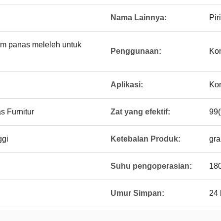
Nama Lainnya:
Pir
em panas meleleh untuk
Penggunaan:
Kon
Aplikasi:
Kon
s Furnitur
Zat yang efektif:
99
ggi
Ketebalan Produk:
gra
Suhu pengoperasian:
18
Umur Simpan:
24 