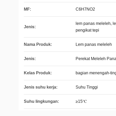
MF:
C6H7NO2
lem panas meleleh, l
Jenis:
pengikat tepi
Nama Produk:
Lem panas meleleh
Jenis:
Perekat Meleleh Pana
Kelas Produk:
bagian menengah-tin
Jenis suhu kerja:
Suhu Tinggi
Suhu lingkungan:
≥15℃