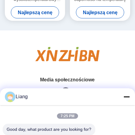
topliwy, niebrudzący, do
Najlepszą cenę
Najlepszą cenę
obróbki drewna i
budownictwa
Media społecznościowe
Liang
Szybki kontakt
7:25 PM
Tel.
Good day, what product are you looking for?
0086-13926126819