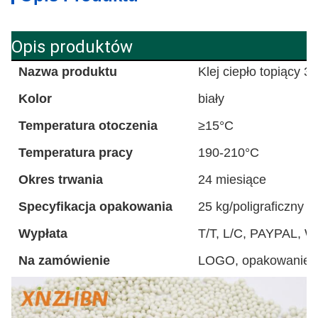
Opis produktów
Nazwa produktu
Klej ciepło topiący 3
Kolor
biały
Temperatura otoczenia
≥15°C
Temperatura pracy
190-210°C
Okres trwania
24 miesiące
Specyfikacja opakowania
25 kg/poligraficzny 
Wypłata
T/T, L/C, PAYPAL, 
Na zamówienie
LOGO, opakowanie, 