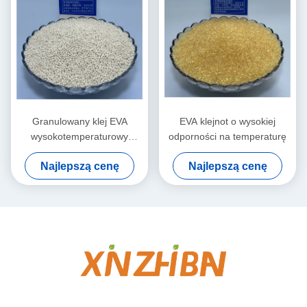
Granulowany klej EVA
EVA klejnot o wysokiej
wysokotemperaturowy
odporności na temperaturę
topliwy, niebrudzący, do
Najlepszą cenę
Najlepszą cenę
obróbki drewna i
budownictwa