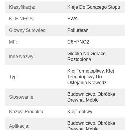
Klasyfikacja:
Kleje Do Gorącego Stopu
Nr EINECS:
EWA
Główny Surowiec:
Poliuretan
MF:
C6H7NO2
Glebka Na Gorąco 
Inne Nazwy:
Roztopiona
Klej Termotopliwy, Klej 
Typ:
Termotopliwy Do 
Oklejania Krawędzi
Budownictwo, Obróbka 
Stosowanie:
Drewna, Meble
Nazwa Produktu:
Klej Topliwy
Budownictwo, Obróbka 
Aplikacja:
Drewna, Meble