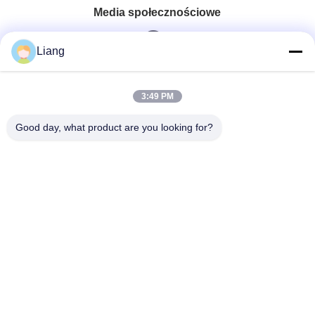
Media społecznościowe
Liang
Szybki kontakt
3:49 PM
Tel.
Good day, what product are you looking for?
0086-13926126819
E-Mail
info@Joywisemate.com
Adres
Nr. 77 Guangliang Street, Dzielnica Conghua, Miasto
Guangzhou, Prowincja Guangdong