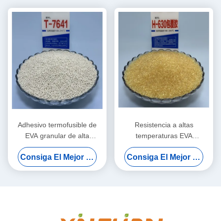
Adhesivo termofusible de
Resistencia a altas
EVA granular de alta
temperaturas EVA
temperatura, no deja
pegamento adhesivo de
Consiga El Mejor Precio
Consiga El Mejor Precio
marcas, para carpintería y
fusión en caliente para
construcción
bordes de muebles con vida
útil de 24 meses