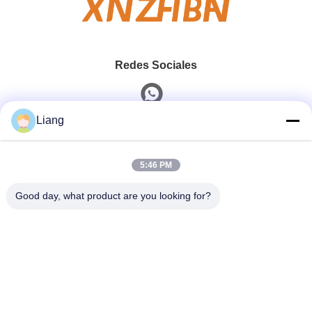
Redes Sociales
Liang
Contacto Rápido
5:46 PM
Teléfono
0086-13926126819
Good day, what product are you looking for?
Correo Electrónico
info@Joywisemate.com
Dirección
Calle Guangliang No. 77, Distrito de Conghua, Ciudad