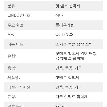
분류:
핫 멜트 접착제
EINECS 번호:
에바
주요 원료:
폴리우레탄
MF:
C6H7NO2
다른 이름:
뜨거운 녹음 접착 스틱
핫멜트 접착제, 엣지밴딩
유형:
용 핫멜트 접착제
용법:
건축, 목공, 가구
제품명:
핫멜트 접착제
애플리케이션:
건축, 목공, 가구
유형:
가구 핫멜트 접착제
유효 물질:
99(%)