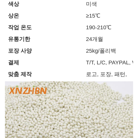
색상
미색
상온
≥15℃
작업 온도
190-210℃
유통기한
24개월
포장 사양
25kg/폴리백
결제
T/T, L/C, PAYPAL,
맞춤 제작
로고, 포장, 패턴,