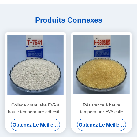
Produits Connexes
Collage granulaire EVA à
Résistance à haute
haute température adhésif à
température EVA colle
fusion chaude non marquant
adhésif à fusion chaude pour
Obtenez Le Meilleur Prix
Obtenez Le Meilleur Prix
pour le travail du bois et la
les bords de meubles avec
construction
24 mois de durée de