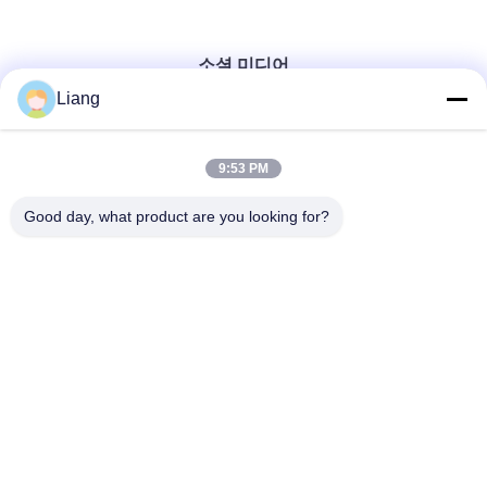
소셜 미디어
Liang
빠른 연락
9:53 PM
Good day, what product are you looking for?
Tel
0086-13926126819
이메일
info@Joywisemate.com
주소
광둥 성 광저우 시, 콩후아 구 광장 77번가