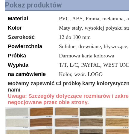
Pokaz produktów
Materiał
PVC, ABS, Pmma, melamina, akr
Kolor
Maty stały, wysokiej połysku stał
Szerokość
12 do 100 mm
Powierzchnia
Solidne, drewniane, błyszczące, s
Próbka
Darmowa karta kolorowa
Wypłata
T/T, L/C, PAYPAL, WEST UNION
na zamówienie
Kolor, wzór. LOGO
Możemy zapewnić Ci próbkę karty kolorystycznej
nami
Uwaga: Szczegóły dotyczące rozmiarów i zakresu 
negocjowane przez obie strony.