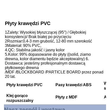
Płyty krawędzi PVC
1Zalety: Wysokiej błyszczącej (95°) / Głębokiej 
konsystencji/ Brak białej po przycięciu
2Rozmiar:0.4-3 mm grubość, 12-80 mm szerokość
3Materiał: 90% PVC,
4.QC: Stabilna jakość i jasny kolor
5.Kolor: 99% dopasowanie do płyty ((solid, ziarno 
drewna, kolor diamentu będzie akceptowalny) 6. 
Dostawca: jesteśmy profesjonalnym dostawcą 
płytkowego drewna
/MDF /BLOCKBOARD /PARTICLE BOARD przez ponad 
20 lat.
Wł
Płyty krawędzi PVC
Pasy krawędzi ABS
sto
Klej gorąco
Płyty z MDF
Ar
rozpuszczalny
Nasz zespół i wystawa