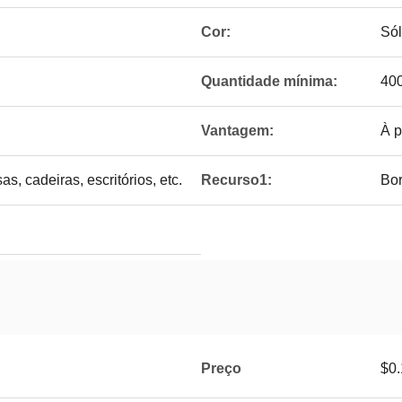
Cor:
Sól
Quantidade mínima:
40
Vantagem:
À p
s, cadeiras, escritórios, etc.
Recurso1:
Bor
Preço
$0.