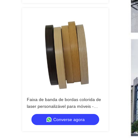
Faixa de banda de bordas colorida de
laser personalizável para móveis -
Banda de bordas de PVC eco-friendly
Converse agora
impermeável