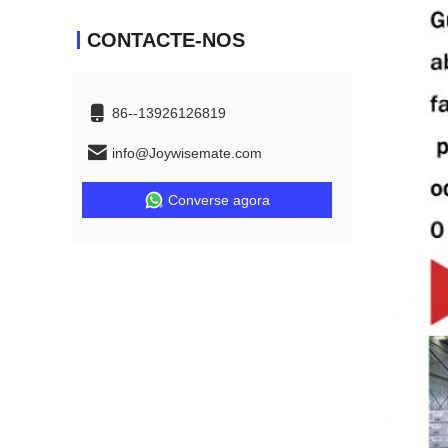
CONTACTE-NOS
86--13926126819
info@Joywisemate.com
Converse agora