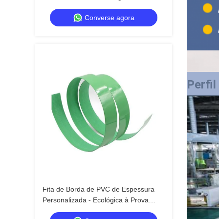
Dobra Ecológica à Prova d'Água para
Converse agora
Embalagens de Alta Qualidade
Perfi
Fita de Borda de PVC de Espessura
Personalizada - Ecológica à Prova
d'Água com Múltiplos Estilos para