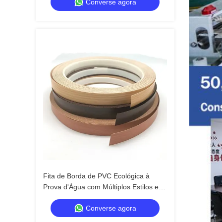
Converse agora
Embalagens de Alta Qualidade
Fita de Borda de PVC Ecológica à
Prova d'Água com Múltiplos Estilos e
Espessura de 0,4 mm a 3 mm para
Converse agora
Móveis