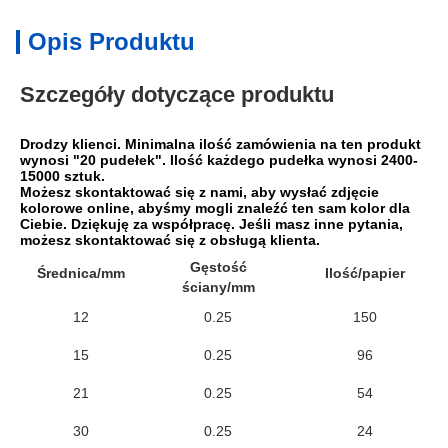
Opis Produktu
Szczegóły dotyczące produktu
Drodzy klienci. Minimalna ilość zamówienia na ten produkt 
wynosi "20 pudełek". Ilość każdego pudełka wynosi 2400-
15000 sztuk.
Możesz skontaktować się z nami, aby wysłać zdjęcie 
kolorowe online, abyśmy mogli znaleźć ten sam kolor dla 
Ciebie. Dziękuję za współpracę. Jeśli masz inne pytania, 
możesz skontaktować się z obsługą klienta.
Gęstość
Średnica/mm
Ilość/papier
ściany/mm
12
0.25
150
15
0.25
96
21
0.25
54
30
0.25
24