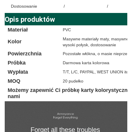
Dostosowanie
/
/
Opis produktów
Materiał
PVC
Masywne materiały maty, masywne ma
Kolor
wysoki połysk, dostosowanie
Powierzchnia
Pozostałe włókna, o masie nieprzek
Próbka
Darmowa karta kolorowa
Wypłata
T/T, L/C, PAYPAL, WEST UNION itd.
MOQ
20 pudełko
Możemy zapewnić Ci próbkę karty kolorystycznej
nami