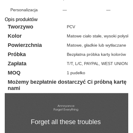
Personalizacja
—
—
Opis produktów
Tworzywo
PCV
Kolor
Matowe ciało stałe, wysoki połysk, 
Powierzchnia
Matowe, gładkie lub wytłaczane
Próbka
Bezpłatna próbka karty kolorów
Zapłata
T/T, L/C, PAYPAL, WEST UNION itp
MOQ
1 pudełko
Możemy bezpłatnie dostarczyć Ci próbną kartę k
nami