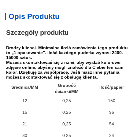
Opis Produktu
Szczegóły produktu
Drodzy klienci. Minimalna ilość zamówienia tego produktu 
to „1 opakowanie”. Ilość każdego pudełka wynosi 2400-
15000 sztuk.
Możesz skontaktować się z nami, aby wysłać kolorowe 
zdjęcie online, abyśmy mogli znaleźć dla Ciebie ten sam 
kolor. Dziękuję za współpracę. Jeśli masz inne pytania, 
możesz skontaktować się z obsługą klienta.
Grubość
Średnica/MM
Ilość/papier
ścianki/MM
12
0,25
150
15
0,25
96
21
0,25
54
30
0,25
24