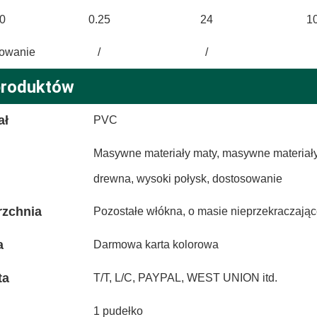
0
0.25
24
10
owanie
/
/
produktów
ał
PVC
Masywne materiały maty, masywne materiały
drewna, wysoki połysk, dostosowanie
rzchnia
Pozostałe włókna, o masie nieprzekraczają
a
Darmowa karta kolorowa
ta
T/T, L/C, PAYPAL, WEST UNION itd.
1 pudełko