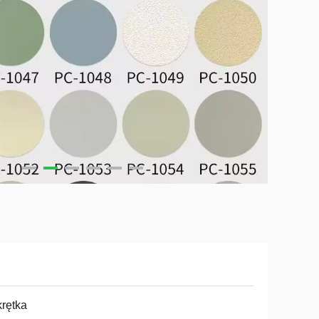
rętka