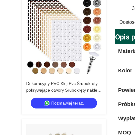
3
Dostos
Opis 
Materi
Kolor
Dekoracyjny PVC Klej Pvc Śrubokręty
Powie
pokrywające otwory Śrubokręty naklejki
dla profesjonalnych zastosowań
Rozmawiaj teraz.
Próbk
Wypła
MOQ