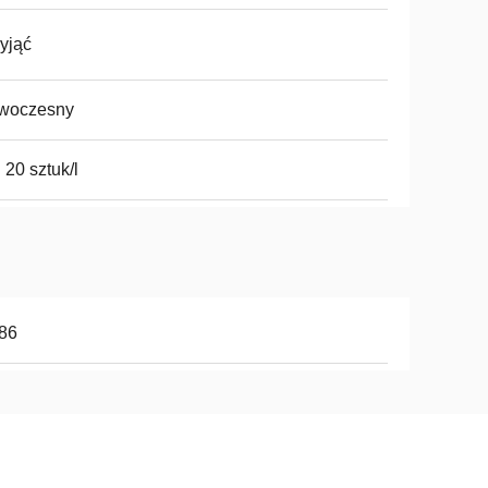
yjąć
woczesny
 20 sztuk/l
86