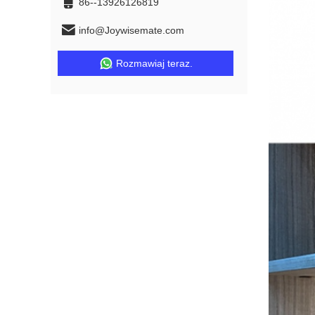
86--13926126819
info@Joywisemate.com
Rozmawiaj teraz.