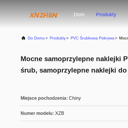
Dom
Produkty
Do Domu
>
Produkty
>
PVC Śrubkowa Pokrywa
>
Mocn
Mocne samoprzylepne naklejki 
śrub, samoprzylepne naklejki do
Miejsce pochodzenia:
Chiny
Numer modelu:
XZB