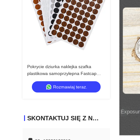
Pokrycie dziurka naklejka szafka
plastikowa samoprzylepna Fastcap
dekoracyjne PVC pokrywa klejące
Rozmawiaj teraz.
skrzyni czapka
SKONTAKTUJ SIĘ Z NAMI