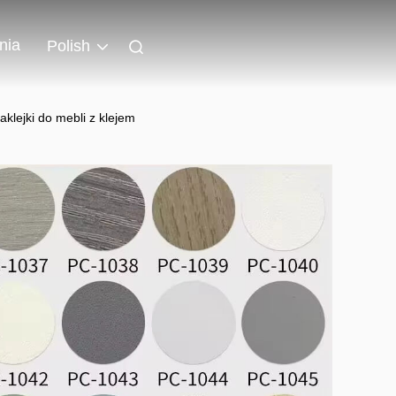
nia
Polish
lejki do mebli z klejem