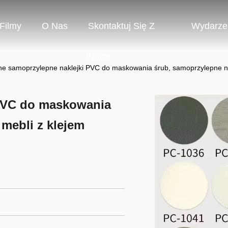
Filmy
O Nas
Skontaktuj Się Z
Wydarze
Nami
e samoprzylepne naklejki PVC do maskowania śrub, samoprzylepne nak
PVC do maskowania
 mebli z klejem