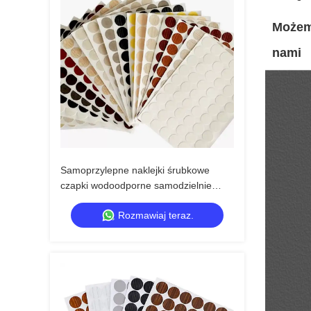
Możemy
nami
Samoprzylepne naklejki śrubkowe
czapki wodoodporne samodzielnie
wyciągające plastikowe naklejki
Rozmawiaj teraz.
śrubkowe pokrywające drewno śrubki
kabina ścienna