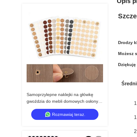
Opis p
Szcze
Drodzy k
Możesz s
Dziękuję
Średn
Samoprzylepne naklejki na główkę
gwoździa do mebli domowych osłony z
1
PVC otwory na śruby do drewna
Rozmawiaj teraz.
1
2